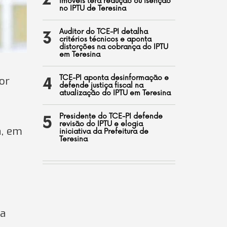
2
imóveis terá redução ou isenção
no IPTU de Teresina
Auditor do TCE-PI detalha
3
critérios técnicos e aponta
distorções na cobrança do IPTU
em Teresina
TCE-PI aponta desinformação e
or
4
defende justiça fiscal na
atualização do IPTU em Teresina
Presidente do TCE-PI defende
5
revisão do IPTU e elogia
a, em
iniciativa da Prefeitura de
Teresina
sa