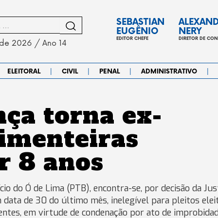
SEBASTIAN
ALEXAN
EUGÊNIO
NERY
EDITOR CHEFE
DIRETOR DE CO
 de 2026 / Ano 14
|
|
|
|
ELEITORAL
CIVIL
PENAL
ADMINISTRATIVO
nça torna ex-
Pimenteiras
or 8 anos
cio do Ó de Lima (PTB), encontra-se, por decisão da Jus
data de 30 do último mês, inelegível para pleitos elei
entes, em virtude de condenação por ato de improbida