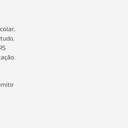
colar,
tudo,
 R$
tação.
mitir