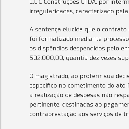
C.L.C Construções LTDA, por interm
irregularidades, caracterizado pel
A sentença elucida que o contrato
foi formalizado mediante processo 
os dispêndios despendidos pelo ent
502.000,00, quantia dez vezes sup
O magistrado, ao proferir sua deci
específico no cometimento do ato í
a realização de despesas não resp
pertinente, destinadas ao pagame
contraprestação aos serviços de tr