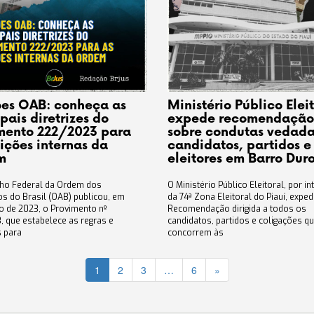
ões OAB: conheça as
Ministério Público Elei
pais diretrizes do
expede recomendação
mento 222/2023 para
sobre condutas vedada
eições internas da
candidatos, partidos e
m
eleitores em Barro Dur
ho Federal da Ordem dos
O Ministério Público Eleitoral, por i
s do Brasil (OAB) publicou, em
da 74ª Zona Eleitoral do Piauí, expe
 de 2023, o Provimento nº
Recomendação dirigida a todos os
, que estabelece as regras e
candidatos, partidos e coligações q
s para
concorrem às
1
2
3
…
6
»