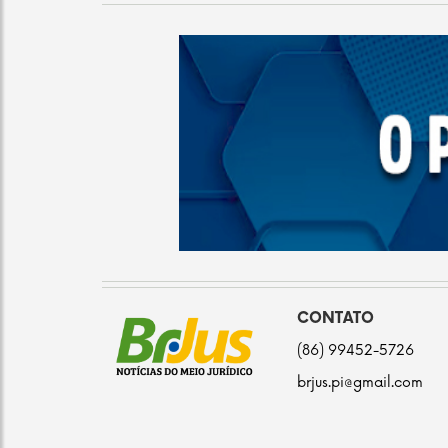
CONTATO
(86) 99452-5726
brjus.pi@gmail.com