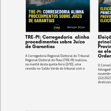
TRE-PI: Corregedoria alinha
Eleiç
procedimentos sobre Juízo
princi
de Garantias
Provi
as el
Orde
A Corregedoria Regional Eleitoral do Tribunal
Regional Eleitoral do Piauí (TRE-PI) realizou,
na manhã desta quinta-feira (3/10), uma
O Consel
reunião no Salão Verde do tribunal com o
Advogado
novembro
222/2023
diretrize