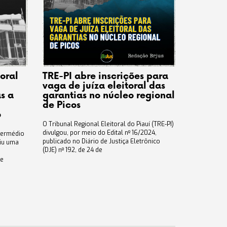
toral
TRE-PI abre inscrições para
vaga de juíza eleitoral das
s a
garantias no núcleo regional
de Picos
o
O Tribunal Regional Eleitoral do Piauí (TRE-PI)
divulgou, por meio do Edital nº 16/2024,
ntermédio
publicado no Diário de Justiça Eletrônico
diu uma
(DJE) nº 192, de 24 de
ue