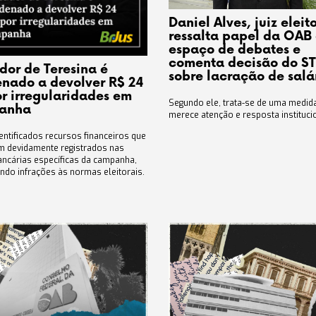
Daniel Alves, juiz eleito
ressalta papel da OAB
espaço de debates e
comenta decisão do S
dor de Teresina é
sobre lacração de salá
nado a devolver R$ 24
or irregularidades em
Segundo ele, trata-se de uma medid
anha
merece atenção e resposta instituci
ntificados recursos financeiros que
m devidamente registrados nas
ancárias específicas da campanha,
ndo infrações às normas eleitorais.​