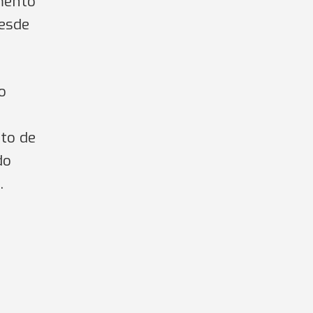
mento
desde
o
to de
do
.