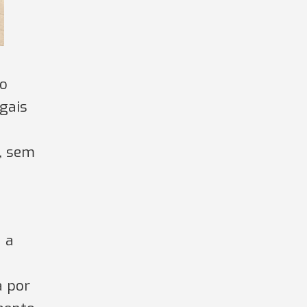
ão
egais
a, sem
 a
a
a por