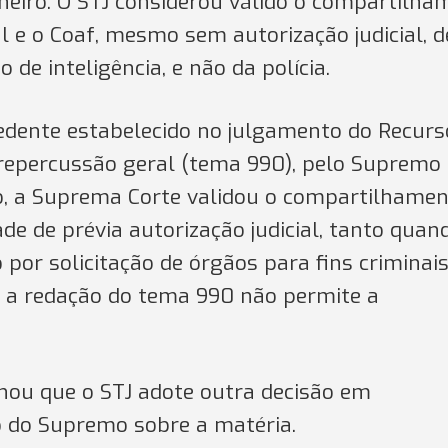
heiro. O STJ considerou válido o compartilha
al e o Coaf, mesmo sem autorização judicial, 
o de inteligência, e não da polícia.
edente estabelecido no julgamento do Recurs
m repercussão geral (tema 990), pelo Supremo
o, a Suprema Corte validou o compartilhamen
de de prévia autorização judicial, tanto quan
or solicitação de órgãos para fins criminais
 a redação do tema 990 não permite a
inou que o STJ adote outra decisão em
 do Supremo sobre a matéria.