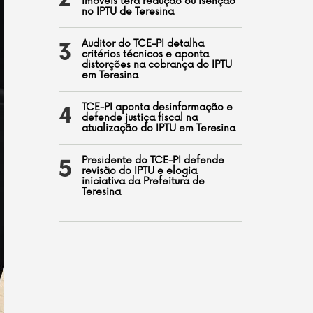
2
imóveis terá redução ou isenção
no IPTU de Teresina
Auditor do TCE-PI detalha
3
critérios técnicos e aponta
distorções na cobrança do IPTU
em Teresina
TCE-PI aponta desinformação e
4
defende justiça fiscal na
atualização do IPTU em Teresina
Presidente do TCE-PI defende
5
revisão do IPTU e elogia
iniciativa da Prefeitura de
Teresina