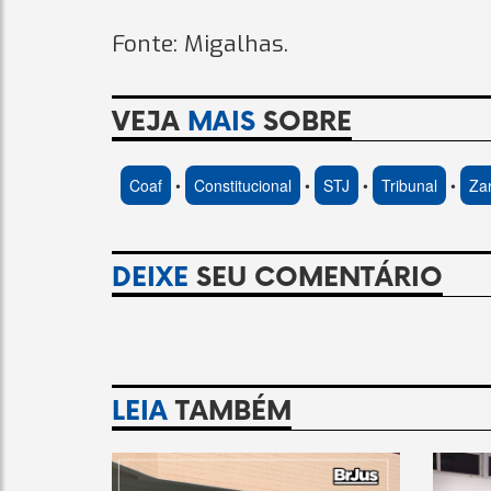
Fonte: Migalhas.
VEJA
MAIS
SOBRE
Coaf
•
Constitucional
•
STJ
•
Tribunal
•
Za
DEIXE
SEU COMENTÁRIO
LEIA
TAMBÉM