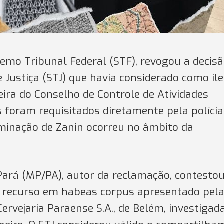
remo Tribunal Federal (STF), revogou a decis
e Justiça (STJ) que havia considerado como il
ceira do Conselho de Controle de Atividades
os foram requisitados diretamente pela políci
erminação de Zanin ocorreu no âmbito da
Pará (MP/PA), autor da reclamação, contestou
o recurso em habeas corpus apresentado pel
ervejaria Paraense S.A., de Belém, investigad