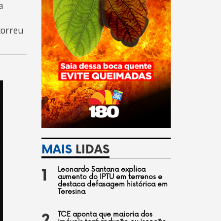
a
correu
MAIS
LIDAS
Leonardo Santana explica
1
aumento do IPTU em terrenos e
destaca defasagem histórica em
Teresina
TCE aponta que maioria dos