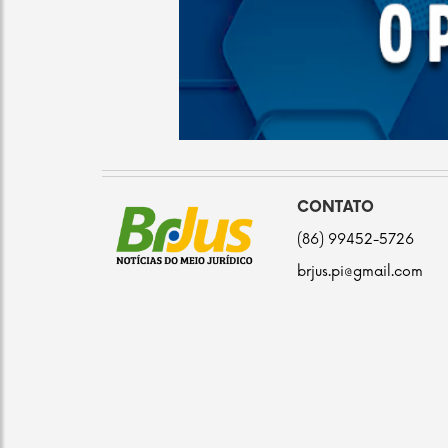
CONTATO
(86) 99452-5726
brjus.pi@gmail.com