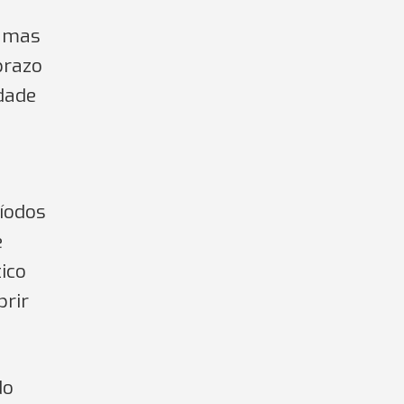
, mas
prazo
idade
íodos
e
ico
prir
do