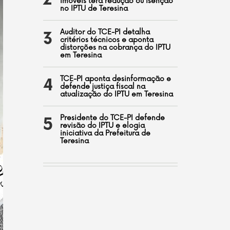
2
imóveis terá redução ou isenção
no IPTU de Teresina
Auditor do TCE-PI detalha
3
critérios técnicos e aponta
distorções na cobrança do IPTU
em Teresina
TCE-PI aponta desinformação e
4
defende justiça fiscal na
atualização do IPTU em Teresina
Presidente do TCE-PI defende
5
revisão do IPTU e elogia
iniciativa da Prefeitura de
Teresina