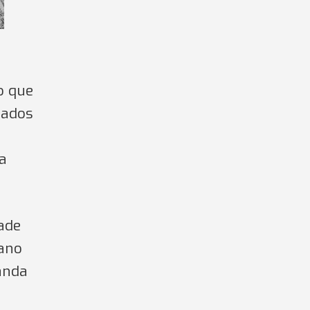
o que
dados
da
ade
 ano
anda