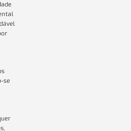
dade
ental
udável
por
os
o-se
quer
s,