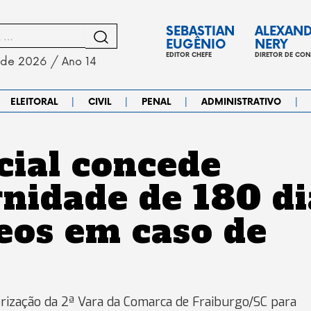
SEBASTIAN
ALEXAN
EUGÊNIO
NERY
EDITOR CHEFE
DIRETOR DE CO
 de 2026 / Ano 14
|
|
|
|
ELEITORAL
CIVIL
PENAL
ADMINISTRATIVO
cial concede
rnidade de 180 di
eos em caso de
rização da 2ª Vara da Comarca de Fraiburgo/SC para