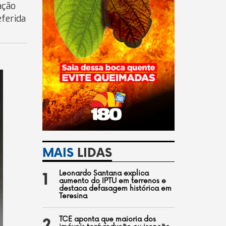
ação
eferida
MAIS
LIDAS
Leonardo Santana explica
1
aumento do IPTU em terrenos e
destaca defasagem histórica em
Teresina
TCE aponta que maioria dos