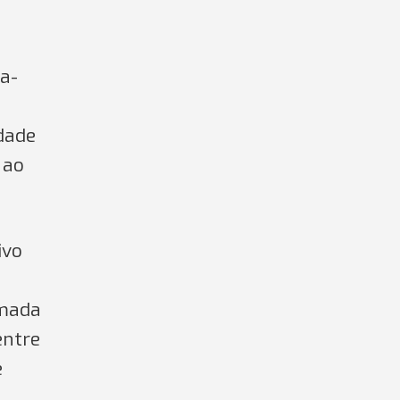
ça-
ldade
 ao
ivo
amada
entre
e