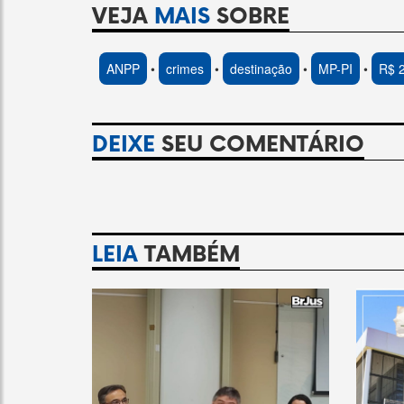
VEJA
MAIS
SOBRE
ANPP
•
crimes
•
destinação
•
MP-PI
•
R$ 2
DEIXE
SEU COMENTÁRIO
LEIA
TAMBÉM