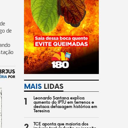
 de
go de
zando
stação
BRJUS
ÉRIA
POR
MAIS
LIDAS
Leonardo Santana explica
1
aumento do IPTU em terrenos e
destaca defasagem histórica em
Teresina
TCE aponta que maioria dos