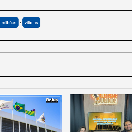
 milhões
•
vítimas