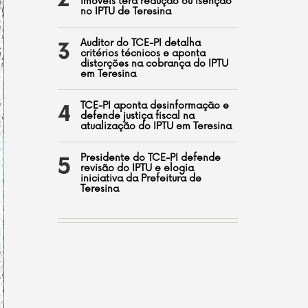
2
imóveis terá redução ou isenção
no IPTU de Teresina
Auditor do TCE-PI detalha
3
critérios técnicos e aponta
distorções na cobrança do IPTU
em Teresina
TCE-PI aponta desinformação e
4
defende justiça fiscal na
atualização do IPTU em Teresina
Presidente do TCE-PI defende
5
revisão do IPTU e elogia
iniciativa da Prefeitura de
Teresina