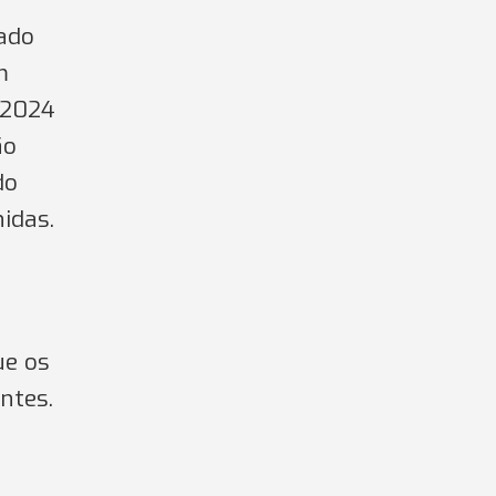
ado
m
/2024
ão
do
idas.
ue os
ntes.