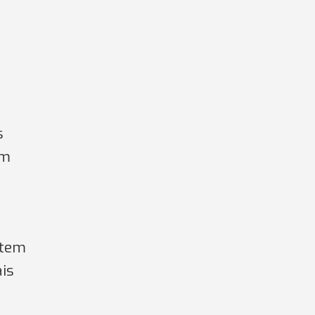
s
om
 tem
ais