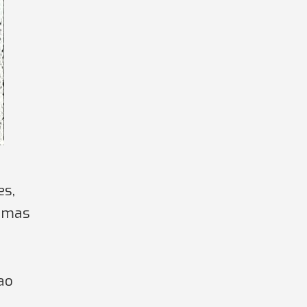
es,
timas
ao