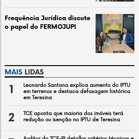
Frequência Jurídica discute
o papel do FERMOJUPI
MAIS
LIDAS
Leonardo Santana explica aumento do IPTU
1
em terrenos e destaca defasagem histórica
em Teresina
TCE aponta que maioria dos imóveis terá
2
redução ou isenção no IPTU de Teresina
Auditor do TCE-PI detalha critérios técnicos e