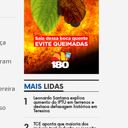
nça
íram
MAIS
LIDAS
ereira
Leonardo Santana explica
1
aumento do IPTU em terrenos e
so
destaca defasagem histórica em
Teresina
TCE aponta que maioria dos