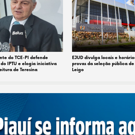
nte do TCE-PI defende
EJUD divulga locais e horário
 do IPTU e elogia iniciativa
provas da seleção pública de 
eitura de Teresina
Leigo