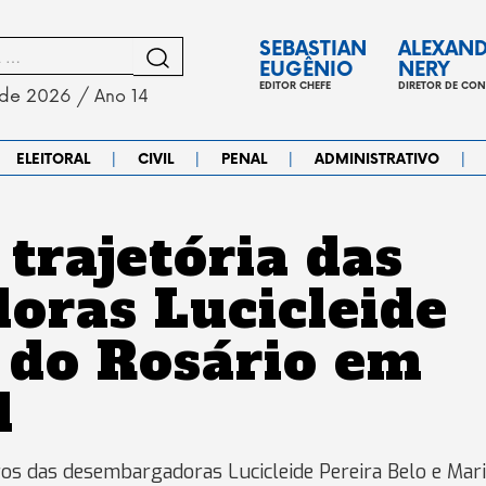
SEBASTIAN
ALEXAN
EUGÊNIO
NERY
EDITOR CHEFE
DIRETOR DE CO
 de 2026 / Ano 14
|
|
|
|
ELEITORAL
CIVIL
PENAL
ADMINISTRATIVO
trajetória das
oras Lucicleide
 do Rosário em
l
ros das desembargadoras Lucicleide Pereira Belo e Mar