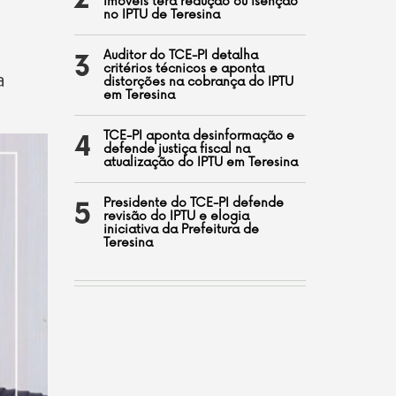
2
imóveis terá redução ou isenção
no IPTU de Teresina
Auditor do TCE-PI detalha
3
critérios técnicos e aponta
a
distorções na cobrança do IPTU
em Teresina
TCE-PI aponta desinformação e
4
defende justiça fiscal na
atualização do IPTU em Teresina
Presidente do TCE-PI defende
5
revisão do IPTU e elogia
iniciativa da Prefeitura de
Teresina