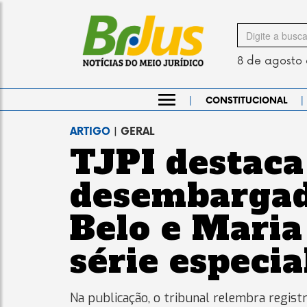
Search
for
8 de agosto
|
|
CONSTITUCIONAL
ARTIGO
| GERAL
TJPI destaca 
desembargad
Belo e Maria
série especia
Na publicação, o tribunal relembra regist