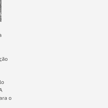
à
ição
lo
 A
ara o