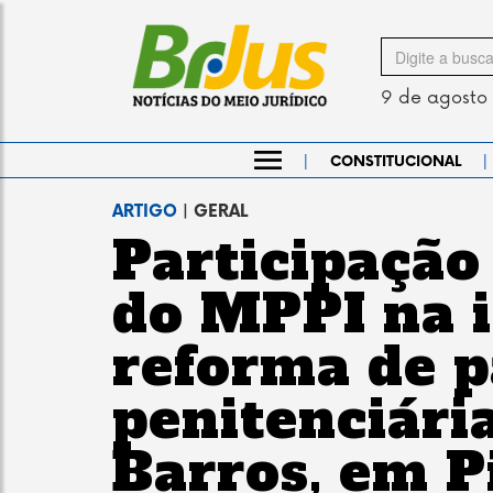
Search
for
9 de agosto
|
|
CONSTITUCIONAL
ARTIGO
| GERAL
Participação
do MPPI na 
reforma de p
penitenciári
Barros, em P