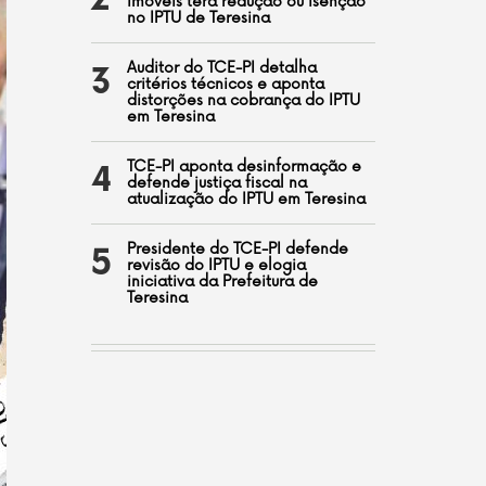
2
imóveis terá redução ou isenção
no IPTU de Teresina
Auditor do TCE-PI detalha
3
critérios técnicos e aponta
distorções na cobrança do IPTU
em Teresina
TCE-PI aponta desinformação e
4
defende justiça fiscal na
atualização do IPTU em Teresina
Presidente do TCE-PI defende
5
revisão do IPTU e elogia
iniciativa da Prefeitura de
Teresina