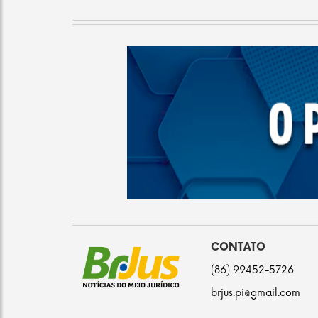
CONTATO
(86) 99452-5726
brjus.pi@gmail.com