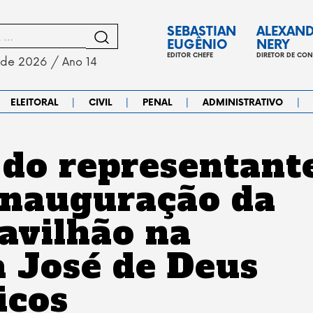
SEBASTIAN
ALEXAN
EUGÊNIO
NERY
EDITOR CHEFE
DIRETOR DE CO
 de 2026 / Ano 14
|
|
|
|
ELEITORAL
CIVIL
PENAL
ADMINISTRATIVO
 do representant
inauguração da
avilhão na
a José de Deus
icos