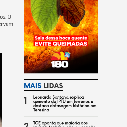
os. O
servem
MAIS
LIDAS
Leonardo Santana explica
1
aumento do IPTU em terrenos e
destaca defasagem histórica em
Teresina
TCE aponta que maioria dos