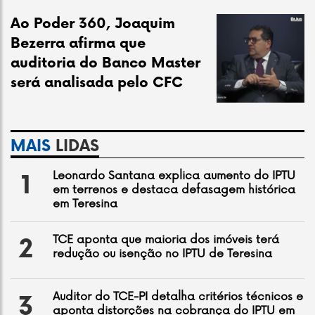
Ao Poder 360, Joaquim
Bezerra afirma que
auditoria do Banco Master
será analisada pelo CFC
MAIS
LIDAS
Leonardo Santana explica aumento do IPTU
1
em terrenos e destaca defasagem histórica
em Teresina
TCE aponta que maioria dos imóveis terá
2
redução ou isenção no IPTU de Teresina
Auditor do TCE-PI detalha critérios técnicos e
3
aponta distorções na cobrança do IPTU em