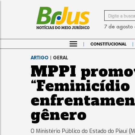
Search
for
7 de agosto
|
|
CONSTITUCIONAL
ARTIGO
| GERAL
MPPI promov
“Feminicídio
enfrentament
gênero
O Ministério Público do Estado do Piauí (