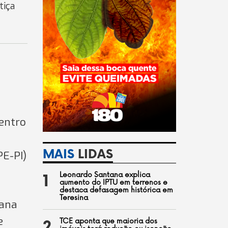
tiça
Centro
MAIS
LIDAS
PE-PI)
Leonardo Santana explica
1
aumento do IPTU em terrenos e
destaca defasagem histórica em
Teresina
uana
e
TCE aponta que maioria dos