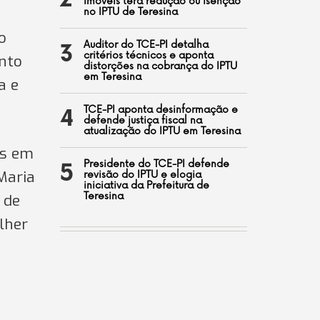
2
imóveis terá redução ou isenção
no IPTU de Teresina
o
Auditor do TCE-PI detalha
3
critérios técnicos e aponta
ento
distorções na cobrança do IPTU
em Teresina
a e
TCE-PI aponta desinformação e
4
defende justiça fiscal na
atualização do IPTU em Teresina
is em
Presidente do TCE-PI defende
5
Maria
revisão do IPTU e elogia
iniciativa da Prefeitura de
Teresina
 de
lher