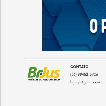
CONTATO
(86) 99452-5726
brjus.pi@gmail.com