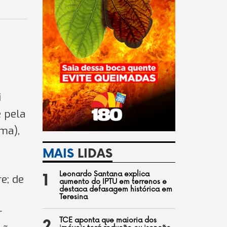
i
e pela
ma),
MAIS
LIDAS
Leonardo Santana explica
1
e; de
aumento do IPTU em terrenos e
destaca defasagem histórica em
Teresina
r
TCE aponta que maioria dos