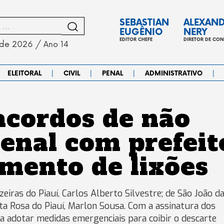
SEBASTIAN
ALEXAN
EUGÊNIO
NERY
EDITOR CHEFE
DIRETOR DE CO
 de 2026 / Ano 14
|
|
|
|
ELEITORAL
CIVIL
PENAL
ADMINISTRATIVO
acordos de não
enal com prefeit
mento de lixões
eiras do Piauí, Carlos Alberto Silvestre; de São João d
nta Rosa do Piauí, Marlon Sousa. Com a assinatura dos
 adotar medidas emergenciais para coibir o descarte