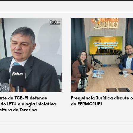
nte do TCE-PI defende
Frequência Jurídica discute 
 do IPTU e elogia iniciativa
do FERMOJUPI
eitura de Teresina