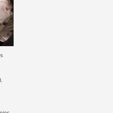
es
,
pios