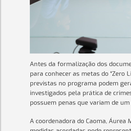
Antes da formalização dos documen
para conhecer as metas do “Zero L
previstas no programa podem gera
investigados pela prática de crime
possuem penas que variam de um a
A coordenadora do Caoma, Áurea 
medidas acordadas pode representa