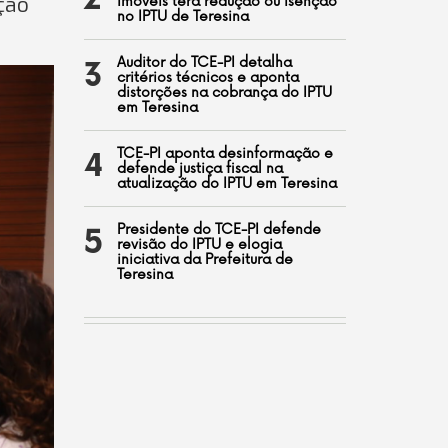
2
ção
imóveis terá redução ou isenção
no IPTU de Teresina
Auditor do TCE-PI detalha
3
critérios técnicos e aponta
distorções na cobrança do IPTU
em Teresina
TCE-PI aponta desinformação e
4
defende justiça fiscal na
atualização do IPTU em Teresina
Presidente do TCE-PI defende
5
revisão do IPTU e elogia
iniciativa da Prefeitura de
Teresina