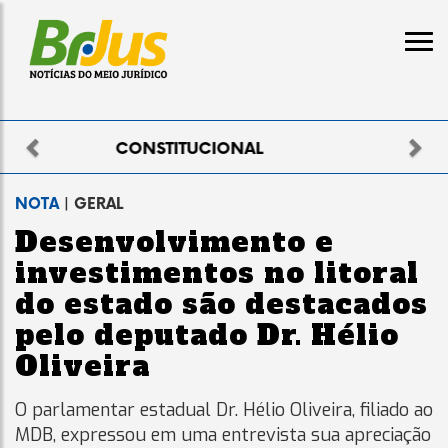
Previous
Nex
ELEITORAL
NOTA
| GERAL
Desenvolvimento e
investimentos no litoral
do estado são destacados
pelo deputado Dr. Hélio
Oliveira
O parlamentar estadual Dr. Hélio Oliveira, filiado ao
MDB, expressou em uma entrevista sua apreciação