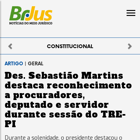
Previous
Nex
ELEITORAL
ARTIGO
| GERAL
Des. Sebastião Martins
destaca reconhecimento
a procuradores,
deputado e servidor
durante sessão do TRE-
PI
Durante a solenidade, o presidente destacou o