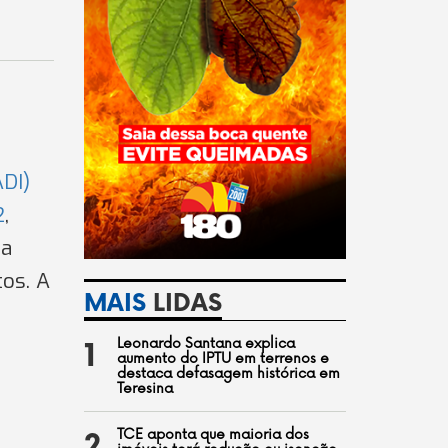
ADI)
2
,
da
tos. A
MAIS
LIDAS
Leonardo Santana explica
1
aumento do IPTU em terrenos e
destaca defasagem histórica em
Teresina
TCE aponta que maioria dos