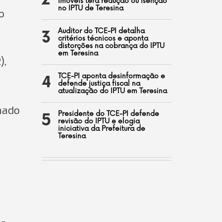
2
imóveis terá redução ou isenção
no IPTU de Teresina
o
Auditor do TCE-PI detalha
3
critérios técnicos e aponta
distorções na cobrança do IPTU
em Teresina
),
TCE-PI aponta desinformação e
4
defende justiça fiscal na
atualização do IPTU em Teresina
nhado
Presidente do TCE-PI defende
5
revisão do IPTU e elogia
iniciativa da Prefeitura de
Teresina