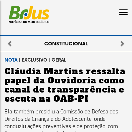
Previous
Nex
NAL
ELEITORAL
NOTA
| EXCLUSIVO | GERAL
Cláudia Martins ressalta
papel da Ouvidoria como
canal de transparência e
escuta na OAB-PI
Ela também presidiu a Comissão de Defesa dos
Direitos da Criança e do Adolescente, onde
conduziu ações preventivas e de proteção, com