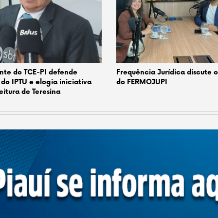
nte do TCE-PI defende
Frequência Jurídica discute 
 do IPTU e elogia iniciativa
do FERMOJUPI
eitura de Teresina