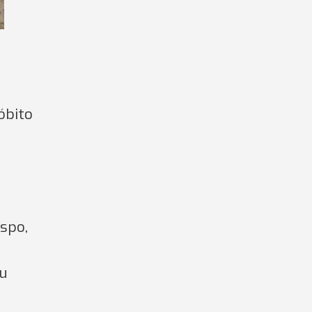
óbito
spo,
eu