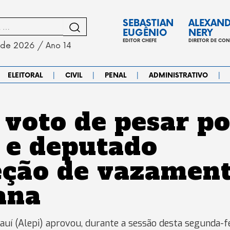
SEBASTIAN
ALEXAN
EUGÊNIO
NERY
EDITOR CHEFE
DIRETOR DE CO
 de 2026 / Ano 14
|
|
|
|
ELEITORAL
CIVIL
PENAL
ADMINISTRATIVO
 voto de pesar po
 e deputado
reção de vazamen
ana
iauí (Alepi) aprovou, durante a sessão desta segunda-f