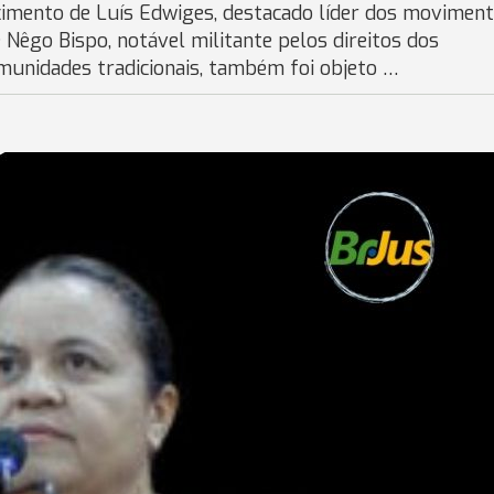
ecimento de Luís Edwiges, destacado líder dos movimen
 Nêgo Bispo, notável militante pelos direitos dos
unidades tradicionais, também foi objeto …