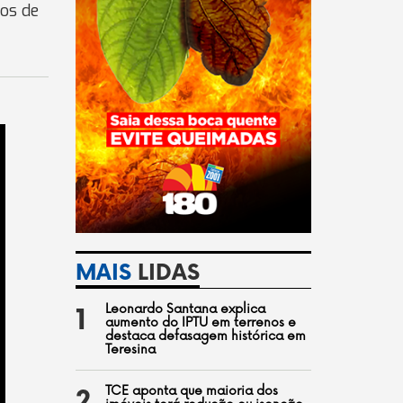
tos de
MAIS
LIDAS
Leonardo Santana explica
1
aumento do IPTU em terrenos e
destaca defasagem histórica em
Teresina
TCE aponta que maioria dos