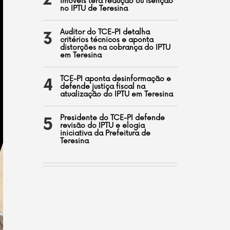
2
imóveis terá redução ou isenção
no IPTU de Teresina
Auditor do TCE-PI detalha
3
critérios técnicos e aponta
distorções na cobrança do IPTU
em Teresina
TCE-PI aponta desinformação e
4
defende justiça fiscal na
atualização do IPTU em Teresina
Presidente do TCE-PI defende
5
revisão do IPTU e elogia
iniciativa da Prefeitura de
Teresina