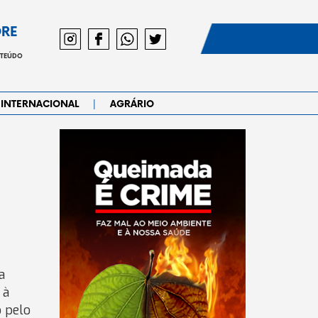
DRE
NTEÚDO
|
INTERNACIONAL
AGRÁRIO
a
 à
o pelo