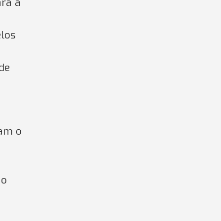
ra a
elos
de
ram o
ao