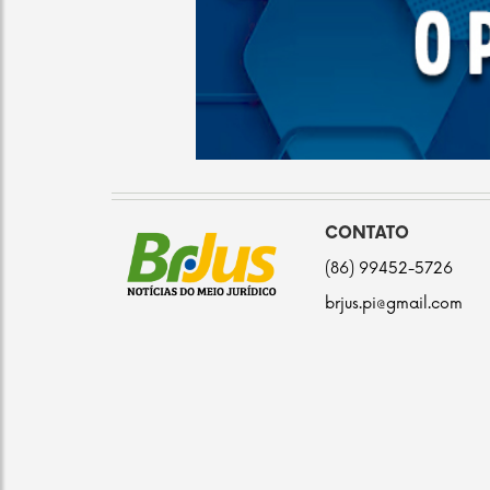
CONTATO
(86) 99452-5726
brjus.pi@gmail.com