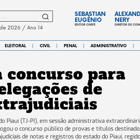
SEBASTIAN
ALEXAN
EUGÊNIO
NERY
EDITOR CHEFE
DIRETOR DE CO
 de 2026 / Ano 14
|
|
|
|
ELEITORAL
CIVIL
PENAL
ADMINISTRATIVO
ca concurso para
elegações de
trajudiciais
o Piauí (TJ-PI), em sessão administrativa extraordinári
logou o concurso público de provas e títulos destinado
udiciais de notas e registros do estado do Piauí, regid