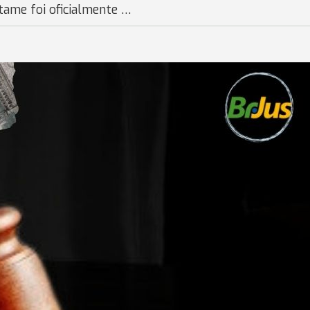
rtame foi oficialmente …