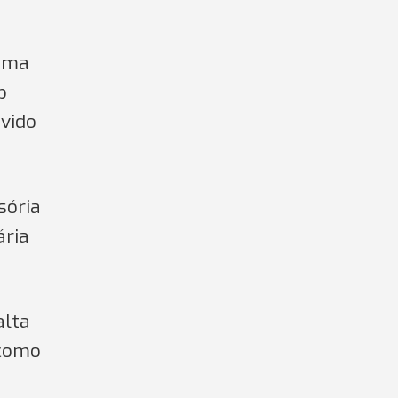
 uma
b
evido
sória
ária
alta
 como