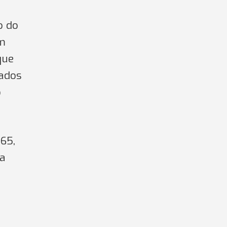
o do
um
que
cados
o
65,
da