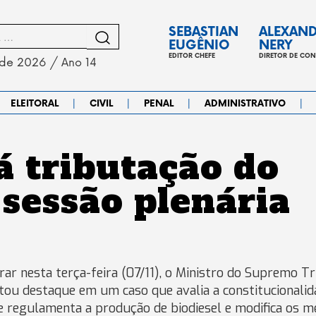
SEBASTIAN
ALEXAN
EUGÊNIO
NERY
EDITOR CHEFE
DIRETOR DE CO
 de 2026 / Ano 14
|
|
|
|
ELEITORAL
CIVIL
PENAL
ADMINISTRATIVO
á tributação do
 sessão plenária
ar nesta terça-feira (07/11), o Ministro do Supremo Tr
citou destaque em um caso que avalia a constitucionalid
que regulamenta a produção de biodiesel e modifica os 