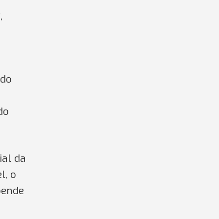
,
 do
do
ial da
l, o
pende