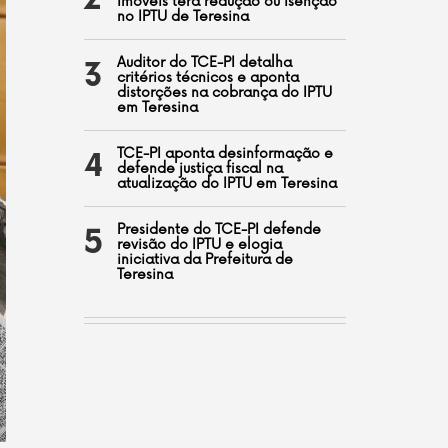
2
imóveis terá redução ou isenção
no IPTU de Teresina
Auditor do TCE-PI detalha
3
critérios técnicos e aponta
distorções na cobrança do IPTU
em Teresina
TCE-PI aponta desinformação e
4
defende justiça fiscal na
atualização do IPTU em Teresina
Presidente do TCE-PI defende
5
revisão do IPTU e elogia
iniciativa da Prefeitura de
Teresina