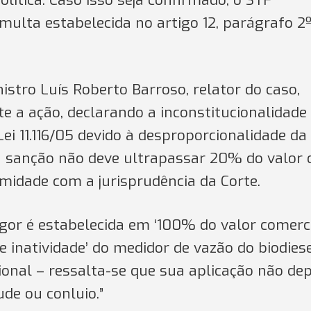
lítica. Caso isso seja confirmado, o STF
ulta estabelecida no artigo 12, parágrafo 2º
nistro Luís Roberto Barroso, relator do caso,
e a ação, declarando a inconstitucionalidade
a Lei 11.116/05 devido à desproporcionalidade da
 a sanção não deve ultrapassar 20% do valor 
midade com a jurisprudência da Corte.
gor é estabelecida em ‘100% do valor comerc
 inatividade’ do medidor de vazão do biodiese
ional – ressalta-se que sua aplicação não de
de ou conluio.”