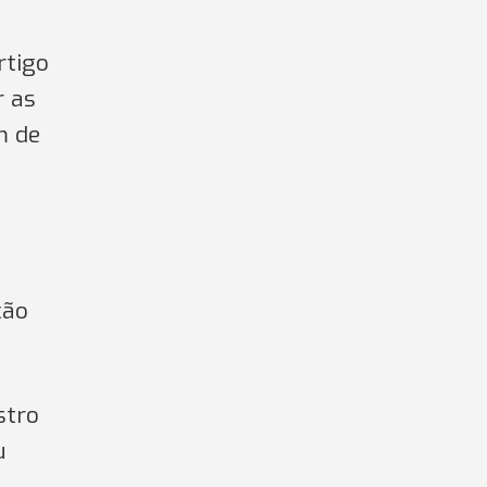
rtigo
r as
m de
ção
stro
u