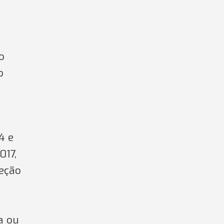
o
o
4 e
017,
reção
a ou