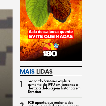
MAIS
LIDAS
Leonardo Santana explica
1
aumento do IPTU em terrenos e
destaca defasagem histórica em
Teresina
TCE aponta que maioria dos