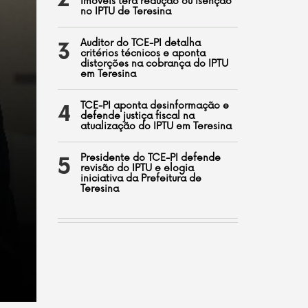
2
imóveis terá redução ou isenção
no IPTU de Teresina
Auditor do TCE-PI detalha
3
critérios técnicos e aponta
distorções na cobrança do IPTU
em Teresina
TCE-PI aponta desinformação e
4
defende justiça fiscal na
atualização do IPTU em Teresina
Presidente do TCE-PI defende
5
revisão do IPTU e elogia
iniciativa da Prefeitura de
Teresina