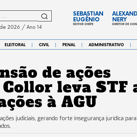
SEBASTIAN
ALEXAN
EUGÊNIO
NERY
EDITOR CHEFE
DIRETOR DE CO
 de 2026 / Ano 14
|
|
|
|
ELEITORAL
CIVIL
PENAL
ADMINISTRATIVO
nsão de ações
 Collor leva STF 
mações à AGU
es judiciais, gerando forte insegurança jurídica para
ados.