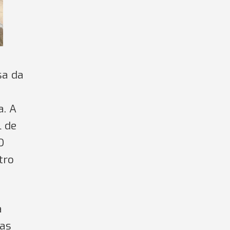
sa da
a. A
l de
O
tro
a
 as