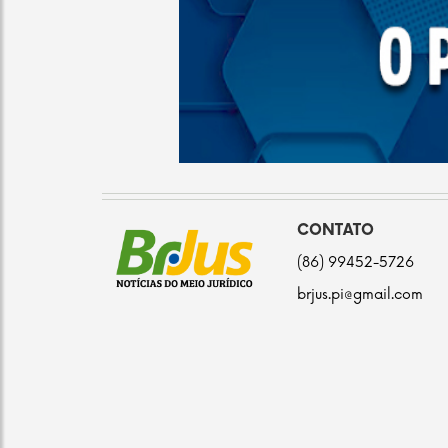
CONTATO
(86) 99452-5726
brjus.pi@gmail.com