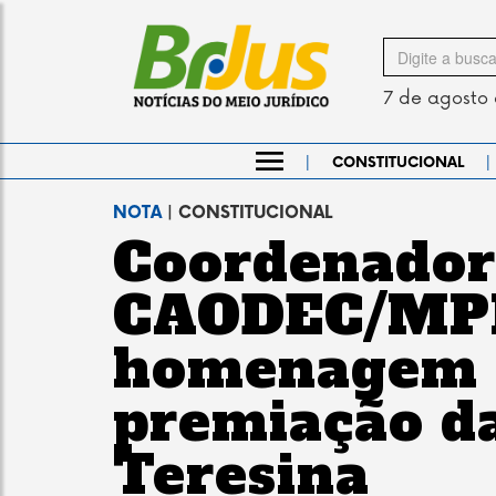
Search
for
7 de agosto
|
|
CONSTITUCIONAL
NOTA
| CONSTITUCIONAL
Coordenador
CAODEC/MPP
homenagem 
premiação d
Teresina