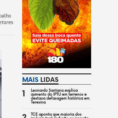
balho
etores
MAIS
LIDAS
Leonardo Santana explica
1
aumento do IPTU em terrenos e
destaca defasagem histórica em
Teresina
TCE aponta que maioria dos