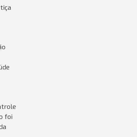
tiça
ão
aúde
a
ntrole
o foi
da