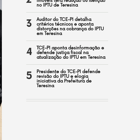
2
imóveis terá redução ou isenção
no IPTU de Teresina
Auditor do TCE-PI detalha
3
critérios técnicos e aponta
distorções na cobrança do IPTU
em Teresina
TCE-PI aponta desinformação e
4
defende justiça fiscal na
atualização do IPTU em Teresina
Presidente do TCE-PI defende
5
revisão do IPTU e elogia
iniciativa da Prefeitura de
Teresina