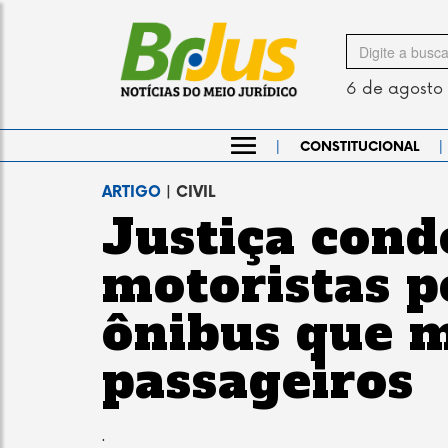
Search
for
6 de agosto
|
|
CONSTITUCIONAL
ARTIGO
| CIVIL
Justiça con
motoristas 
ônibus que 
passageiros
.