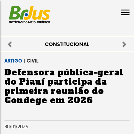
Previous
Nex
CONSTITUCIONAL
ARTIGO
| CIVIL
Defensora pública-geral
do Piauí participa da
primeira reunião do
Condege em 2026
.
30/01/2026