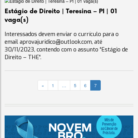
Estágio de Direito | Teresina – PI | 01
vaga(s)
Interessados devem enviar o currículo para o
email
aprovajuridico@outlook.com
, até
30/11/2023, contendo com o assunto “Estágio de
Direito – THE“.
«
1
…
5
6
7