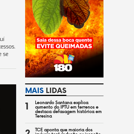
uí
essos.
e se
MAIS
LIDAS
Leonardo Santana explica
1
aumento do IPTU em terrenos e
destaca defasagem histórica em
Teresina
TCE aponta que maioria dos