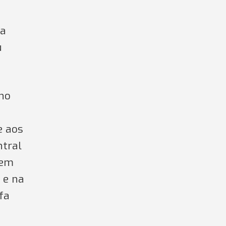
na
u
 no
e aos
ntral
 em
 e na
fa