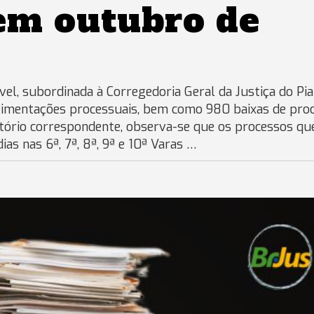
em outubro de
vel, subordinada à Corregedoria Geral da Justiça do Pia
vimentações processuais, bem como 980 baixas de proc
tório correspondente, observa-se que os processos qu
as nas 6ª, 7ª, 8ª, 9ª e 10ª Varas …