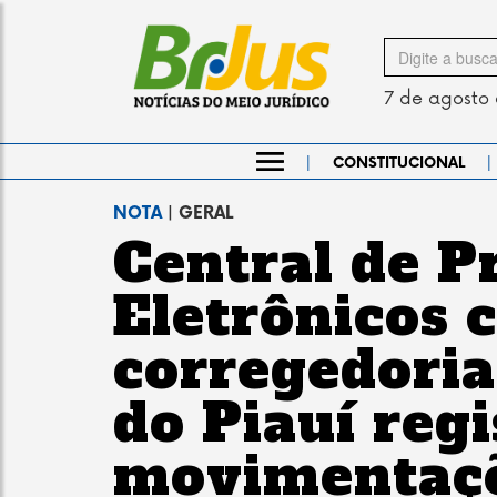
Search
for
7 de agosto
|
|
CONSTITUCIONAL
NOTA
| GERAL
Central de P
Eletrônicos c
corregedoria 
do Piauí reg
movimentaçõ