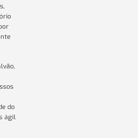
s,
ório
por
ente
lvão,
essos
de do
s ágil