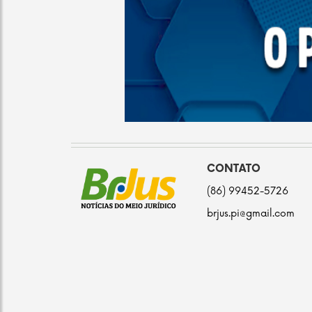
CONTATO
(86) 99452-5726
brjus.pi@gmail.com