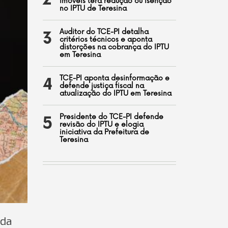
2
imóveis terá redução ou isenção
no IPTU de Teresina
Auditor do TCE-PI detalha
3
critérios técnicos e aponta
distorções na cobrança do IPTU
em Teresina
TCE-PI aponta desinformação e
4
defende justiça fiscal na
atualização do IPTU em Teresina
Presidente do TCE-PI defende
5
revisão do IPTU e elogia
iniciativa da Prefeitura de
Teresina
 da