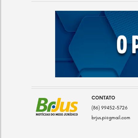
CONTATO
(86) 99452-5726
brjus.pi@gmail.com