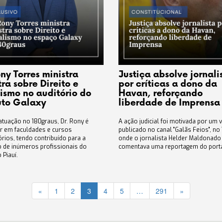
ny Torres ministra
Justiça absolve jornali
ra sobre Direito e
por críticas a dono da
lismo no auditório do
Havan, reforçando
tuto Galaxy
liberdade de Imprensa
atuação no 180graus, Dr. Rony é
A ação judicial foi motivada por um 
r em faculdades e cursos
publicado no canal "Galãs Feios", no
rios, tendo contribuído para a
onde o jornalista Helder Maldonado
 de inúmeros profissionais do
comentava uma reportagem do port
 Piauí.
«
1
2
3
4
5
…
291
»