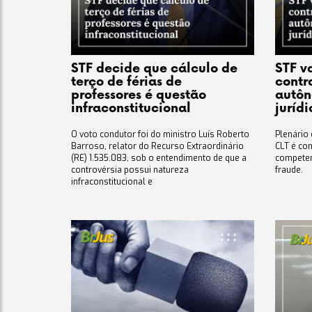
STF decide que cálculo de
STF v
terço de férias de
contr
professores é questão
autôn
infraconstitucional
jurídi
O voto condutor foi do ministro Luís Roberto
Plenário 
Barroso, relator do Recurso Extraordinário
CLT é con
(RE) 1.535.083, sob o entendimento de que a
competen
controvérsia possui natureza
fraude.
infraconstitucional e